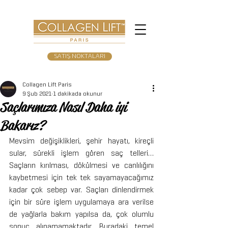
SATIŞ NOKTALARI
Collagen Lift Paris
9 Şub 2021
1 dakikada okunur
Saçlarımıza Nasıl Daha iyi
Bakarız?
Mevsim değişiklikleri, şehir hayatı, kireçli 
sular, sürekli işlem gören saç telleri… 
Saçların kırılması, dökülmesi ve canlılığını 
kaybetmesi için tek tek sayamayacağımız 
kadar çok sebep var. Saçları dinlendirmek 
için bir süre işlem uygulamaya ara verilse 
de yağlarla bakım yapılsa da, çok olumlu 
sonuç alınamamaktadır. Buradaki temel 