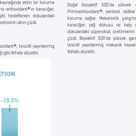
n kaynağında etkin bir koruma
Doğal biyoaktif SOD'da yüksek
mo-antioxidant®'ın karaciğer,
Primoantioxidant®, serbest radikal
tli hedeflenen dokulardaki
koruma sağlar. Mekanistik çalışma
tesinin altını çizdi.
karaciğer, yağ dokusu ve kalp d
dokulardaki süperoksit üretimlerini 
çizdi. Biyoaktif SOD'da yüksek gar
tescilli yayınlanmış mekanik hayvan
xidant®, tescilli yayınlanmış
iltihabı düzeltir.
gibi iltihabı düzeltir.