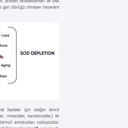
rı, protein oksidasyonları ve DNA
nde geri dönüşü olmayan hasarlara
l faydalar için olağan ikincil
ler, mineraller, karotenoidler) ile
r birincil antioksidan solüsyondur.