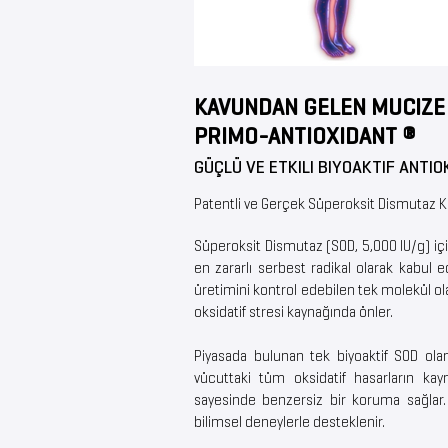
KAVUNDAN GELEN MUCIZE
PRIMO-ANTIOXIDANT ®
GÜÇLÜ VE ETKILI BIYOAKTIF ANTIO
Patentli ve Gerçek Süperoksit Dismutaz 
Süperoksit Dismutaz (SOD, 5,000 IU/g) i
en zararlı serbest radikal olarak kabul 
üretimini kontrol edebilen tek molekül o
oksidatif stresi kaynağında önler.
Piyasada bulunan tek biyoaktif SOD ola
vücuttaki tüm oksidatif hasarların kayn
sayesinde benzersiz bir koruma sağlar. F
bilimsel deneylerle desteklenir.