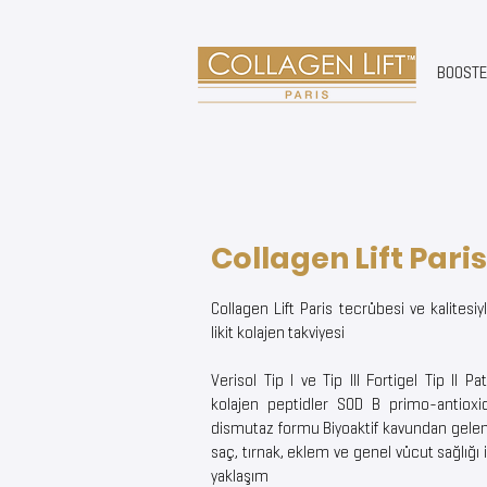
BOOST
Collagen Lift Par
Collagen Lift Paris tecrübesi ve kalitesiy
likit kolajen takviyesi
Verisol Tip I ve Tip III Fortigel Tip II Pa
kolajen peptidler SOD B primo-antioxid
dismutaz formu Biyoaktif kavundan gelen 
saç, tırnak, eklem ve genel vücut sağlığı 
yaklaşım