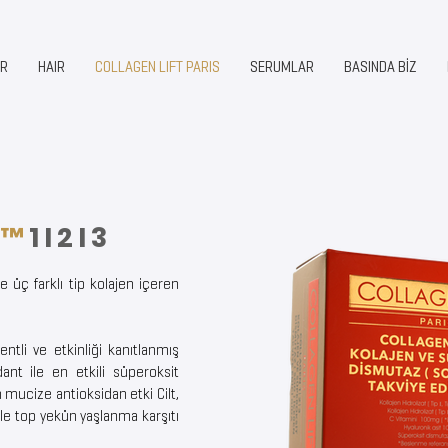
ER
HAIR
COLLAGEN LIFT PARIS
SERUMLAR
BASINDA BİZ
is™
1 I 2 I 3
le üç farklı tip kolajen içeren
tentli ve etkinliği kanıtlanmış
ant ile en etkili süperoksit
mucize antioksidan etki Cilt,
ile top yekün yaşlanma karşıtı