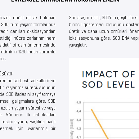
uzda doğal olarak bulunan
Son araştırmalar, SOD'nin çeşitli fark
. SOD, tüm yaşam formlarında
birincil göstergesi olduğunu göste
redir canlıları oksidasyondan
üretir ve daha uzun ömürleri öneml
etildiği hücre zarlarının hem
lokalizasyonuna göre, SOD DNA yapı
idatif stresin önlenmesinde
yavaşlatır.
l üretiminin %90'ından sorumlu
ur.
DÜŞÜYOR
ürecine serbest radikallerin ve
ır. Yaşlanma süreci, vücudun
de SOD ifadesini zayıflatmaya
ilimsel çalışmalara göre, SOD
, azalan yaşam süresi ve yaşa
idir. Vücudun ilk antioksidan
restorasyonu, yaşlılığa bağlı
zleşmek için uyarlanmış bir