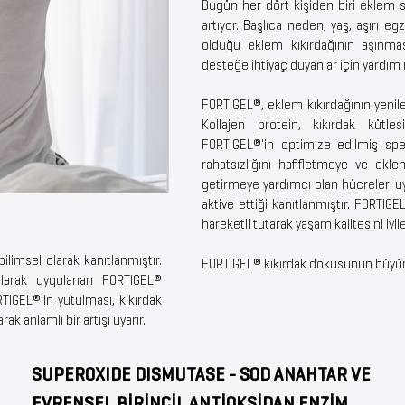
Bugün her dört kişiden biri eklem so
artıyor. Başlıca neden, yaş, aşırı e
olduğu eklem kıkırdağının aşınmas
desteğe ihtiyaç duyanlar için yardım
FORTIGEL®, eklem kıkırdağının yenilen
Kollajen protein, kıkırdak kütles
FORTIGEL®'in optimize edilmiş spes
rahatsızlığını hafifletmeye ve ekl
getirmeye yardımcı olan hücreleri u
aktive ettiği kanıtlanmıştır. FORTIGEL
hareketli tutarak yaşam kalitesini iyileş
ilimsel olarak kanıtlanmıştır.
FORTIGEL® kıkırdak dokusunun büyüm
 olarak uygulanan FORTIGEL®
ORTIGEL®'in yutulması, kıkırdak
k anlamlı bir artışı uyarır.
SUPEROXIDE DISMUTASE - SOD ANAHTAR VE
EVRENSEL BİRİNCİL ANTİOKSİDAN ENZİM