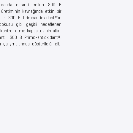
 oranda garanti edilen SOD B
 üretiminin kaynağında etkin bir
lar, SOD B Primoantioxidant®'ın
okusu gibi çeşitli hedeflenen
kontrol etme kapasitesinin altını
antili SOD B Primo-antioxidant®,
 çalışmalarında gösterildiği gibi