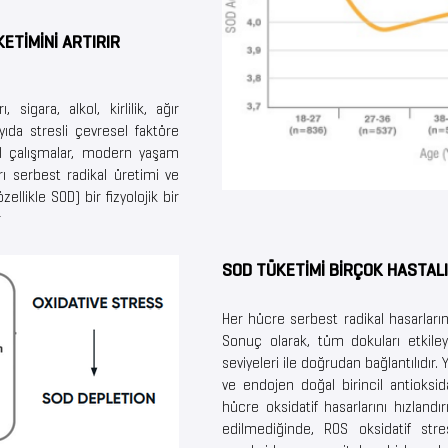
ETİMİNİ ARTIRIR
sigara, alkol, kirlilik, ağır
yıda stresli çevresel faktöre
el çalışmalar, modern yaşam
ı serbest radikal üretimi ve
llikle SOD) bir fizyolojik bir
r
SOD TÜKETİMİ BİRÇOK HASTAL
Her hücre serbest radikal hasarların
Sonuç olarak, tüm dokuları etkil
seviyeleri ile doğrudan bağlantılıdır
ve endojen doğal birincil antioksi
hücre oksidatif hasarlarını hızlandırı
edilmediğinde, ROS oksidatif st