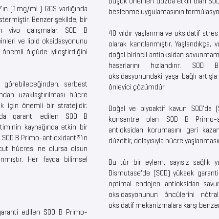
Düşük önerilen dozda etkili olan SO
t®'ın (1mg/mL) ROS varlığında
beslenme uygulamasının formülasyonu
termiştir. Benzer şekilde, bir
n vivo çalışmalar, SOD B
40 yıldır yaşlanma ve oksidatif stres
nleri ve lipid oksidasyonunu
olarak kanıtlanmıştır. Yaşlandıkça
 önemli ölçüde iyileştirdiğini
doğal birincil antioksidan savunmamız
hasarlarını hızlandırır. SOD 
oksidasyonundaki yaşa bağlı artışl
r görebileceğinden, serbest
önleyici çözümdür.
fından uzaklaştırılması hücre
için önemli bir stratejidir.
Doğal ve biyoaktif kavun SOD'da 
nda garanti edilen SOD B
konsantre olan SOD B Primo-an
timinin kaynağında etkin bir
antioksidan korumasını geri kazandı
, SOD B Primo-antioxidant®'ın
düzeltir, dolayısıyla hücre yaşlanmasın
vücut hücresi ne olursa olsun
lanmıştır. Her fayda bilimsel
Bu tür bir eylem, sayısız sağlık yar
Dismutase'de (SOD) yüksek garanti
optimal endojen antioksidan sav
oksidasyonunun öncülerini nötr
oksidatif mekanizmalara karşı benzer
garanti edilen SOD B Primo-