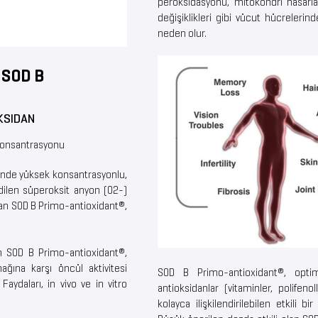
peroksidasyonu, mitokondri hasarla
değişiklikleri gibi vücut hücreleri
neden olur.
 SOD B
KSIDA
N
Konsantrasyonu
çinde yüksek konsantrasyonlu,
edilen süperoksit anyon (O2-)
lan SOD B Primo-antioxidant®,
n SOD B Primo-antioxidant®,
ağına karşı öncül aktivitesi
SOD B Primo-antioxidant®, optima
aydaları, in vivo ve in vitro
antioksidanlar (vitaminler, polifenol
kolayca ilişkilendirilebilen etkili bi