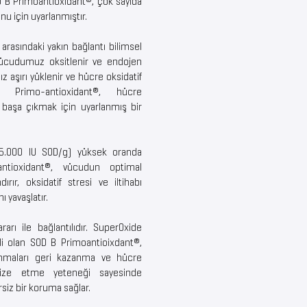
D B Primoantioxidant®, çok sayıda
 için uyarlanmıştır.
 arasındaki yakın bağlantı bilimsel
, vücudumuz oksitlenir ve endojen
 aşırı yüklenir ve hücre oksidatif
B Primo-antioxidant®, hücre
a başa çıkmak için uyarlanmış bir
(5.000 IU SOD/g) yüksek oranda
tioxidant®, vücudun optimal
rır, oksidatif stresi ve iltihabı
ı yavaşlatır.
arı ile bağlantılıdır. SuperOxide
li olan SOD B Primoantioixdant®,
unmaları geri kazanma ve hücre
alize etme yeteneği sayesinde
siz bir koruma sağlar.