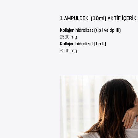
1 AMPULDEKİ (10ml) AKTİF İÇERİK
Kollajen hidrolizat (tip I ve tip III)
2500 mg
Kollajen hidrolizat (tip II)
2500 mg