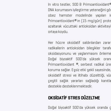
In vitro testler, SOD B Primoantioxidan
DNA korumasını iyileştirme yeteneğini gös
obez hamster modelinde yapılan i
Primoantioxidant®'ın (15 mg/gün) protei
azaltarak vücuttaki antioksidan aktiviteyi
ortaya koydu.
Her hücre oksidatif saldırılardan zara
radikallerin antioksidan bileşikler tara
oksidasyonunu ve yaşlanmasını önlemek 
Doğal biyoaktif SOD'da yüksek ora
Primoantioxidant ®, serbest radikal üre
koruma sağlar. Eşsiz etki şekli sayesinde
oksidatif stresi ve iltihabı düzelttiği, 
çeşitli sağlık yararları sağladığı kanıt
destekle desteklenmektedir.
OKSİDATİF STRES DÜZELTME
Doğal biyoaktif SOD'da yüksek oranda 