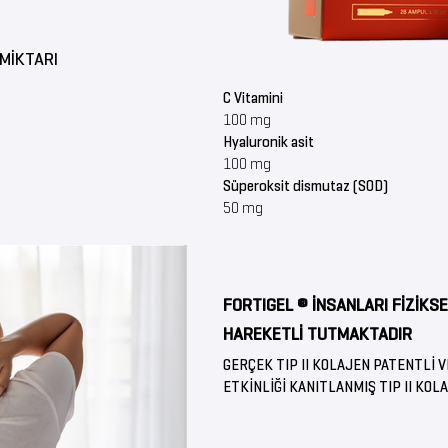
 MİKTARI
C Vitamini
100 mg
Hyaluronik asit
100 mg
Süperoksit dismutaz (S
50 mg
FORTIGEL ® İNSANLARI FİZİKS
HAREKETLİ TUTMAKTADIR
GERÇEK TIP II KOLAJEN PATENTLİ V
ETKİNLİĞİ KANITLANMIŞ TIP II KOL