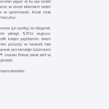
runları yaşıyor ve bu sayı sürekli
gzersiz ve stresli eklemlerin neden
ı ve yıpranmasıdır. Ancak ortak
 mevcuttur.
mesi için yenilikçi bir bileşendir.
inin yaklaşık %70'ini oluşturur.
ifik kolajen peptitlerinin, eklem
emleri pürüzsüz ve hareketli hale
yararak yeni kıkırdağın büyümesini
®, insanları fiziksel olarak aktif ve
tirebilir.
esini destekler.