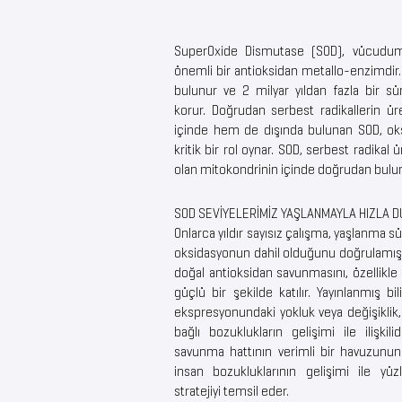
SuperOxide Dismutase (SOD), vücudum
önemli bir antioksidan metallo-enzimdir
bulunur ve 2 milyar yıldan fazla bir sü
korur. Doğrudan serbest radikallerin ür
içinde hem de dışında bulunan SOD, oks
kritik bir rol oynar. SOD, serbest radika
olan mitokondrinin içinde doğrudan bulun
SOD SEVİYELERİMİZ YAŞLANMAYLA HIZLA 
Onlarca yıldır sayısız çalışma, yaşlanma s
oksidasyonun dahil olduğunu doğrulamışt
doğal antioksidan savunmasını, özellikle 
güçlü bir şekilde katılır. Yayınlanmış b
ekspresyonundaki yokluk veya değişiklik
bağlı bozuklukların gelişimi ile ilişkil
savunma hattının verimli bir havuzunun 
insan bozukluklarının gelişimi ile yü
stratejiyi temsil eder.