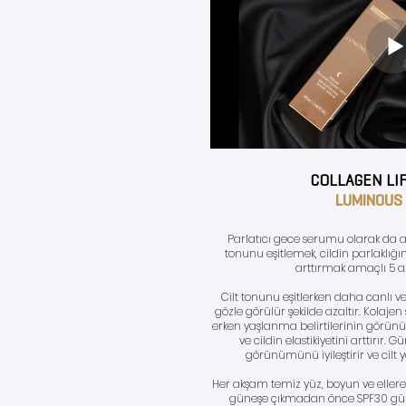
COLLAGEN LI
LUMINOUS
Parlatıcı gece serumu olarak da a
tonunu eşitlemek, cildin parlaklığ
arttırmak amaçlı 5 akt
Cilt tonunu eşitlerken daha canlı ve p
gözle görülür şekilde azaltır. Kolajen s
erken yaşlanma belirtilerinin görü
ve cildin elastikiyetini arttırır.
görünümünü iyileştirir ve cilt 
Her akşam temiz yüz, boyun ve ellere
güneşe çıkmadan önce SPF30 güne