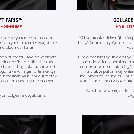
FT PARIS™
COLLAGE
SE SERUM
®
HYALU'
sağlayan ve yaşlanmaya meydan
%7 hyalüronik asit içeriği ile 
m, cildin yaşlanmasını yavaşlatmak
bir görünüm için yoğun nemlend
 nörokozmetik kullanır.
ve sı
yan bu formül; kolajen ve elastin
Tüm ciltler için uygun olan Hy
sinirler ve fibroblastlar arasında
anında ve kalıcı nemlendirme e
de derin kırışıklıklar azalır ve cilt
sınırlayan ve nemi tutan 2 güçlü 
ğunu ve kalınlığını artırmak için
Kuruluk ve pullanmayı önlerke
durmasında ve hücre dışı matriks
korunmasına katkıda bulunur. Kl
NA’ ları engelleyen bir bileşen
%100’ ünde anında ve 24 saatten
r.
Sabah ve/veya akşam temiz
oyun bölgesine uygulayınız.
uyg