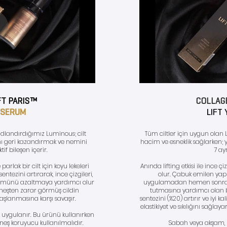
FT PARIS™
COLLAG
 SERUM
LIFT
dlandırdığımız Luminous; cilt
Tüm ciltler için uygun olan 
ını geri kazandırmak ve nemini
hacim ve esneklik sağlarken; 
if bileşen içerir.
7 ayr
arlak bir cilt için koyu lekeleri
Anında lifting etkisi ile ince ç
entezini artırarak, ince çizgileri,
olur. Çabuk emilen yapıs
nümünü azaltmaya yardımcı olur
uygulamadan hemen sonra cilt
 Güneşten zarar görmüş cildin
tutmasına yardımcı olan bu 
yaşlanmasına karşı savaşır.
sentezini (%20) artırır ve iyi k
elastikiyet ve sıkılığını sağlaya
 uygulanır. Bu ürünü kullanırken
ş koruyucu kullanılmalıdır.
Sabah veya akşam, k