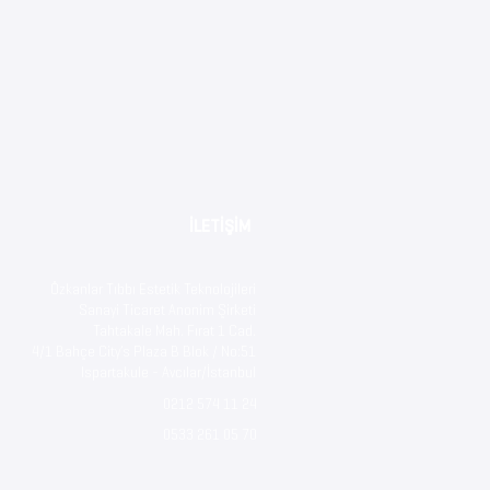
İLETİŞİM
Özkanlar Tıbbı Estetik Teknolojileri
Sanayi Ticaret Anonim Şirketi
Tahtakale Mah. Fırat 1 Cad.
4/1 Bahçe City’s Plaza B Blok / No:51
Ispartakule - Avcılar/İstanbul
0212 574 11 24
0533 261 05 70