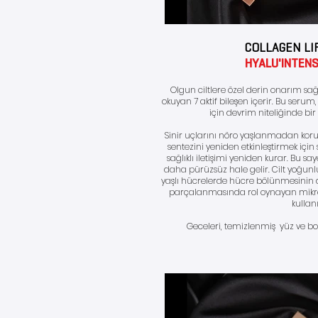
COLLAGEN LI
HYALU'INTEN
Olgun ciltlere özel derin onarım 
okuyan
7 aktif bileşen içerir. Bu seru
için devrim niteliğinde bir
Sinir uçlarını nöro yaşlanmadan koru
sentezini yeniden etkinleştirmek için 
sağlıklı iletişimi yeniden kurar. Bu saye
daha pürüzsüz hale gelir. Cilt yoğunlu
yaşlı hücrelerde hücre bölünmesinin 
parçalanmasında rol oynayan mikroR
kullanı
Geceleri, temizlenmiş yüz ve b