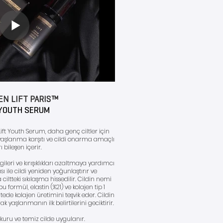
EN LIFT PARIS™
 YOUTH SERUM
Lift Youth Serum, daha genç ciltler için
yaşlanma karşıtı ve cildi onarma amaçlı
ı bileşen içerir.
izgileri ve kırışıklıkları azaltmaya yardımcı
ı ile cildi yeniden yoğunlaştırır ve
teki sıkılaşma hissedilir. Cildin nemi
formül, elastin (%21) ve kolajen tip 1
alitede kolajen üretimini teşvik eder. Cildin
rak yaşlanmanın ilk belirtilerini geciktirir.
uru ve temiz cilde uygulanır.