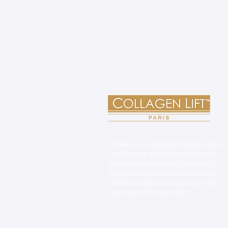
Özkanlar A.Ş. ekibi olarak Medikal-Esteik
sektörünün ve değerli müşterilerimizin
bizden beklentilerini çok iyi biliyoruz. Bu
beklentilere cevap vermek için sektörel
deneyime sahip ve konusunun uzmanı
kadromuz ile hizmetinizdeyiz.