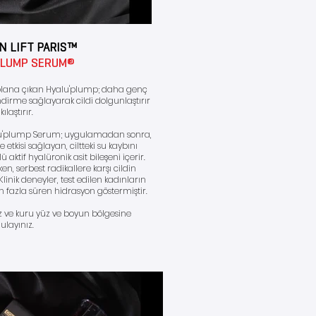
N LIFT PARIS™
PLUMP SERUM®
ön plana çıkan Hyalu'plump; daha genç
irme sağlayarak cildi dolgunlaştırır
kılaştırır.
alu'plump Serum; uygulamadan sonra,
tkisi sağlayan, ciltteki su kaybını
aktif hyalüronik asit bileşeni içerir.
n, serbest radikallere karşı cildin
inik deneyler, test edilen kadınların
 fazla süren hidrasyon göstermiştir.
 ve kuru yüz ve boyun bölgesine
ulayınız.