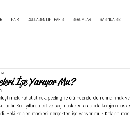
ER
HAIR
COLLAGEN LIFT PARIS
SERUMLAR
BASINDA BİZ
nur
eleri İşe Yarıyor Mu?
0
inleştirmek, rahatlatmak, peeling ile ölü hücrelerden arındırmak ve
llanılır. Son yıllarda cilt ve saç maskeleri arasında kolajen maskel
i. Peki kolajen maskesi gerçekten işe yarıyor mu? Kolajen maske