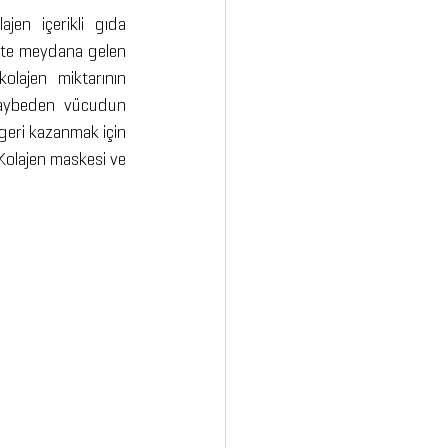
en içerikli gıda 
ltte meydana gelen 
olajen miktarının 
kaybeden vücudun 
geri kazanmak için 
 Kolajen maskesi ve 