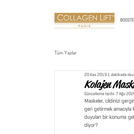
BOOST
Tüm Yazılar
20 Kas 2019
1 dakikada oku
Kolajen Mask
Güncelleme tarihi:
7 Ağu 202
Maskeler, cildinizi gerg
geri getirmek amacıyla ku
duyulan bir konuma geld
diyor? 