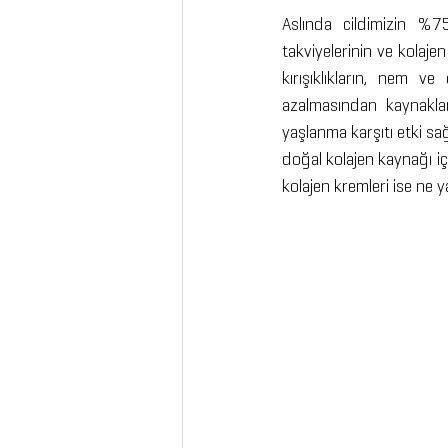
Aslında cildimizin %7
takviyelerinin ve kolaje
kırışıklıkların, nem v
azalmasından kaynakla
yaşlanma karşıtı etki sa
doğal kolajen kaynağı içe
kolajen kremleri ise ne 