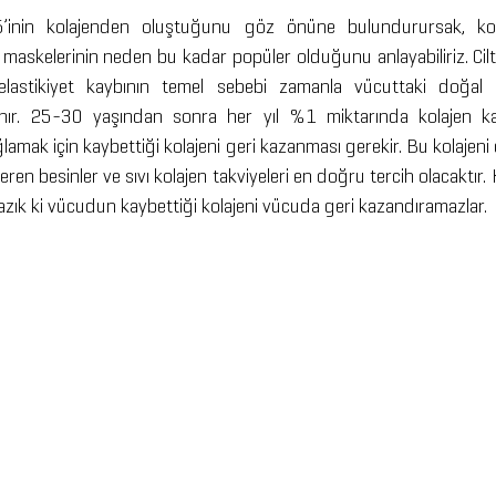
5’inin kolajenden oluştuğunu göz önüne bulundurursak, kolaj
n maskelerinin neden bu kadar popüler olduğunu anlayabiliriz. Ci
e elastikiyet kaybının temel sebebi zamanla vücuttaki doğal k
nır. 25-30 yaşından sonra her yıl %1 miktarında kolajen 
ğlamak için kaybettiği kolajeni geri kazanması gerekir. Bu kolajeni 
ren besinler ve sıvı kolajen takviyeleri en doğru tercih olacaktır.
yazık ki vücudun kaybettiği kolajeni vücuda geri kazandıramazlar.