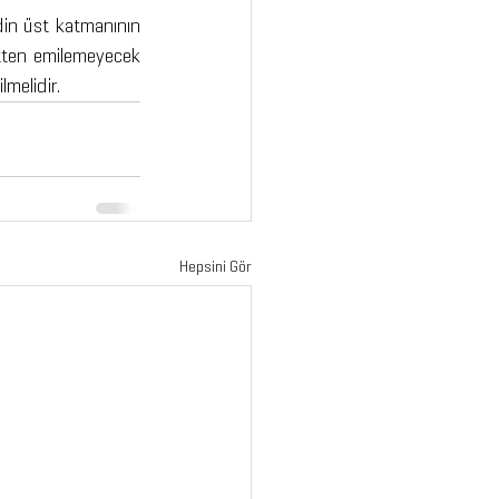
din üst katmanının 
ltten emilemeyecek 
lmelidir. 
Hepsini Gör