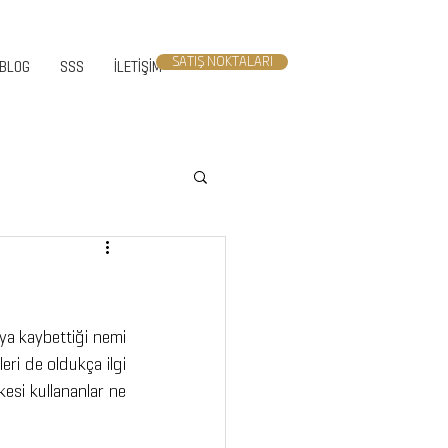
SATIŞ NOKTALARI
BLOG
SSS
İLETİŞİM
ya kaybettiği nemi 
eri de oldukça ilgi 
si kullananlar ne 