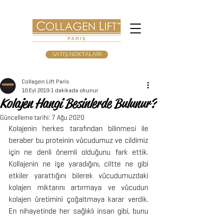
SATIŞ NOKTALARI
Collagen Lift Paris
10 Eyl 2019
1 dakikada okunur
Kolajen Hangi Besinlerde Bulunur?
Güncelleme tarihi:
7 Ağu 2020
Kolajenin herkes tarafından bilinmesi ile 
beraber bu proteinin vücudumuz ve cildimiz 
için ne denli önemli olduğunu fark ettik. 
Kollajenin ne işe yaradığını, ciltte ne gibi 
etkiler yarattığını bilerek vücudumuzdaki 
kolajen miktarını artırmaya ve vücudun 
kolajen üretimini çoğaltmaya karar verdik. 
En nihayetinde her sağlıklı insan gibi, bunu 