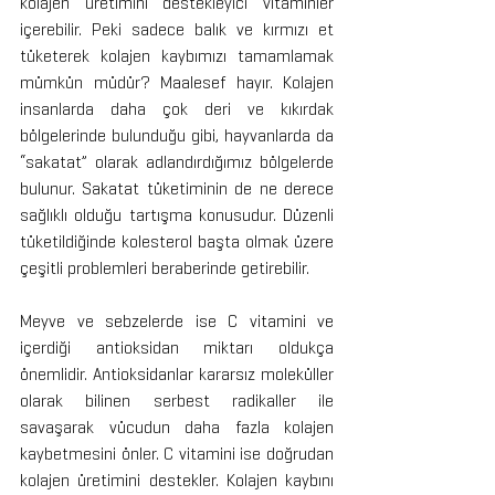
kolajen üretimini destekleyici vitaminler 
içerebilir. Peki sadece balık ve kırmızı et 
tüketerek kolajen kaybımızı tamamlamak 
mümkün müdür? Maalesef hayır. Kolajen 
insanlarda daha çok deri ve kıkırdak 
bölgelerinde bulunduğu gibi, hayvanlarda da 
“sakatat” olarak adlandırdığımız bölgelerde 
bulunur. Sakatat tüketiminin de ne derece 
sağlıklı olduğu tartışma konusudur. Düzenli 
tüketildiğinde kolesterol başta olmak üzere 
çeşitli problemleri beraberinde getirebilir. 
Meyve ve sebzelerde ise C vitamini ve 
içerdiği antioksidan miktarı oldukça 
önemlidir. Antioksidanlar kararsız moleküller 
olarak bilinen serbest radikaller ile 
savaşarak vücudun daha fazla kolajen 
kaybetmesini önler. C vitamini ise doğrudan 
kolajen üretimini destekler. Kolajen kaybını 