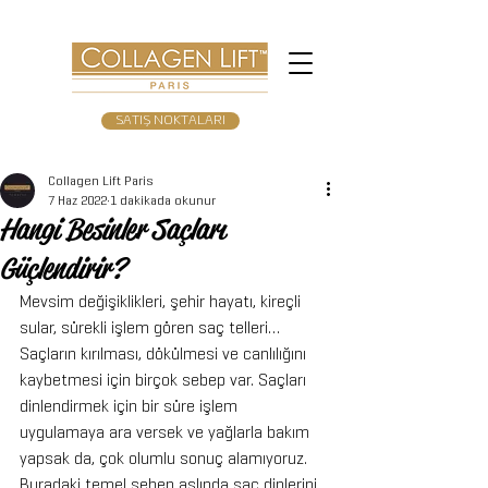
SATIŞ NOKTALARI
Collagen Lift Paris
7 Haz 2022
1 dakikada okunur
Hangi Besinler Saçları
Güçlendirir?
Mevsim değişiklikleri, şehir hayatı, kireçli 
sular, sürekli işlem gören saç telleri… 
Saçların kırılması, dökülmesi ve canlılığını 
kaybetmesi için birçok sebep var. Saçları 
dinlendirmek için bir süre işlem 
uygulamaya ara versek ve yağlarla bakım 
yapsak da, çok olumlu sonuç alamıyoruz. 
Buradaki temel sebep aslında saç diplerini 