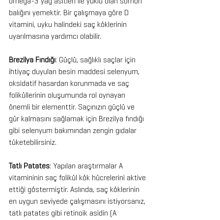
omega-3 yağ asitleri ile yüklü olan somon 
balığını yemektir. Bir çalışmaya göre D 
vitamini, uyku halindeki saç köklerinin 
uyarılmasına yardımcı olabilir.
Brezilya Fındığı
: Güçlü, sağlıklı saçlar için 
ihtiyaç duyulan besin maddesi selenyum, 
oksidatif hasardan korunmada ve saç 
foliküllerinin oluşumunda rol oynayan 
önemli bir elementtir. Saçınızın güçlü ve 
gür kalmasını sağlamak için Brezilya fındığı 
gibi selenyum bakımından zengin gıdalar 
tüketebilirsiniz.
Tatlı Patates
: Yapılan araştırmalar A 
vitamininin saç folikül kök hücrelerini aktive 
ettiği göstermiştir. Aslında, saç köklerinin 
en uygun seviyede çalışmasını istiyorsanız, 
tatlı patates gibi retinoik asidin (A 