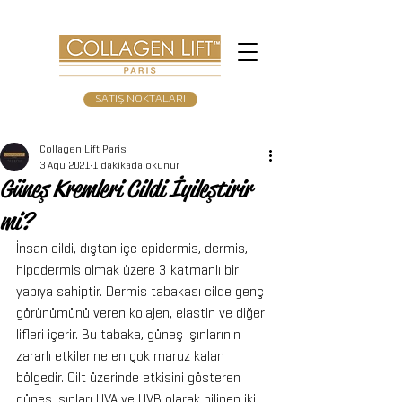
SATIŞ NOKTALARI
Collagen Lift Paris
3 Ağu 2021
1 dakikada okunur
Güneş Kremleri Cildi İyileştirir
mi?
İnsan cildi, dıştan içe epidermis, dermis, 
hipodermis olmak üzere 3 katmanlı bir 
yapıya sahiptir. Dermis tabakası cilde genç 
görünümünü veren kolajen, elastin ve diğer 
lifleri içerir. Bu tabaka, güneş ışınlarının 
zararlı etkilerine en çok maruz kalan 
bölgedir. Cilt üzerinde etkisini gösteren 
güneş ışınları UVA ve UVB olarak bilinen iki 