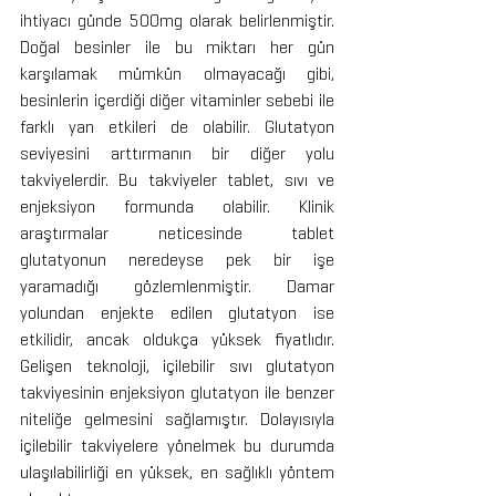
ihtiyacı günde 500mg olarak belirlenmiştir. 
Doğal besinler ile bu miktarı her gün 
karşılamak mümkün olmayacağı gibi, 
besinlerin içerdiği diğer vitaminler sebebi ile 
farklı yan etkileri de olabilir. Glutatyon 
seviyesini arttırmanın bir diğer yolu 
takviyelerdir. Bu takviyeler tablet, sıvı ve 
enjeksiyon formunda olabilir. Klinik 
araştırmalar neticesinde tablet 
glutatyonun neredeyse pek bir işe 
yaramadığı gözlemlenmiştir. Damar 
yolundan enjekte edilen glutatyon ise 
etkilidir, ancak oldukça yüksek fiyatlıdır. 
Gelişen teknoloji, içilebilir sıvı glutatyon 
takviyesinin enjeksiyon glutatyon ile benzer 
niteliğe gelmesini sağlamıştır. Dolayısıyla 
içilebilir takviyelere yönelmek bu durumda 
ulaşılabilirliği en yüksek, en sağlıklı yöntem 