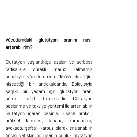
Vücudumdaki glutatyon oranını nasıl 
arttırabilirim?
Glutatyon yaşlandıkça azalan ve serbest 
radikallere sürekli maruz kalmamız 
sebebiyle vücudumuzun 
daima 
eksikliğini 
hissettiği bir antioksidandır. Dolayısıyla 
sağlıklı bir yaşam için glutatyon oranı 
sürekli sabit tutulmalıdır. Glutatyon 
beslenme ve takviye yöntemi ile arttırılabilir. 
Glutatyon içeren besinler kısaca brokoli, 
brüksel lahanası, lahana, karnabahar, 
avokado, şeftali, karpuz olarak sıralanabilir. 
Ancak yetişkin bir insanın günlük glutatyon 