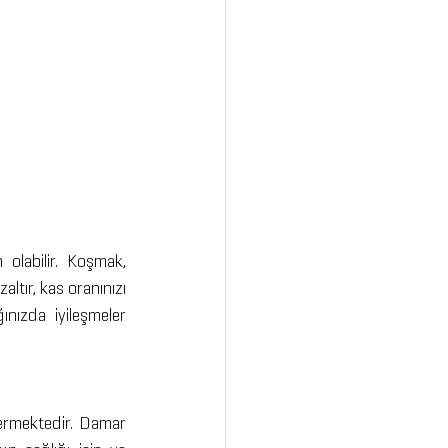
labilir. Koşmak, 
ltır, kas oranınızı 
nızda iyileşmeler 
termektedir. Damar 