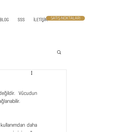
SATIŞ NOKTALARI
BLOG
SSS
İLETİŞİM
eğildir. Vücudun 
ğlanabilir.
l kullanımdan daha 