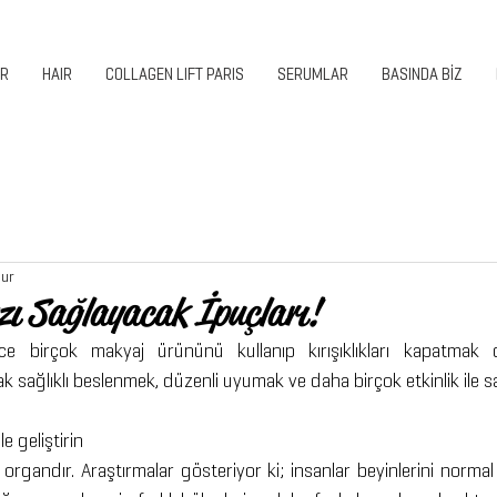
ER
HAIR
COLLAGEN LIFT PARIS
SERUMLAR
BASINDA BİZ
nur
zı Sağlayacak İpuçları!
birçok makyaj ürününü kullanıp kırışıklıkları kapatmak d
 sağlıklı beslenmek, düzenli uyumak ve daha birçok etkinlik ile sa
e geliştirin
organdır. Araştırmalar gösteriyor ki; insanlar beyinlerini norma