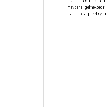
fazla bir şekilde kulland
meydana gelmektedir. Dol
oynamak ve puzzle yapmak 