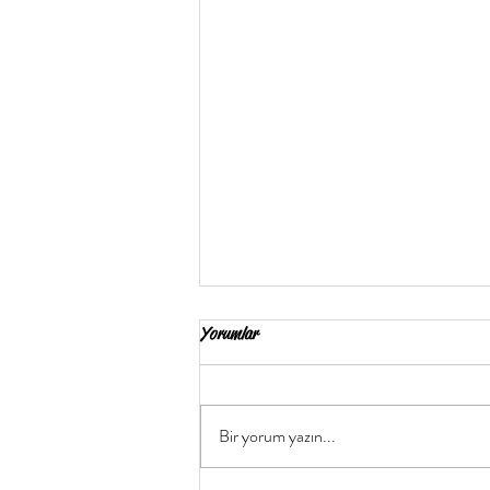
Yorumlar
Bir yorum yazın...
Saçları Güçlendiren 5 Besin!