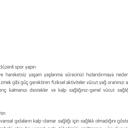
düzenli spor yapın
e hareketsiz yaşam yaşlanma sürecinizi hızlandırmaya neden o
mek gibi güç gerektiren fiziksel aktiviteler vücut yağ oranınızı aza
genç kalmanızı destekler ve kalp sağlığınız-genel vücut sağlığı
tın
vansal gıdaların kalp-damar sağlığı için sağlıklı olmadığını gös