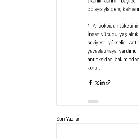
tıkanıklıklarının başlı
dolayısıyla genç kalmanız 
4-Antioksidan tüketimini
İnsan vücudu yaş aldıkça
seviyesi yükselir. An
yavaşlatmaya yardımcı o
antioksidan bakımından 
korur.
Son Yazılar