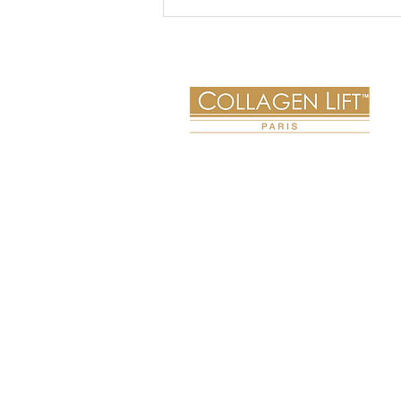
Özkanlar A.Ş. ekibi olarak Medikal-Esteik
sektörünün ve değerli müşterilerimizin
bizden beklentilerini çok iyi biliyoruz. Bu
beklentilere cevap vermek için sektörel
deneyime sahip ve konusunun uzmanı
kadromuz ile hizmetinizdeyiz.