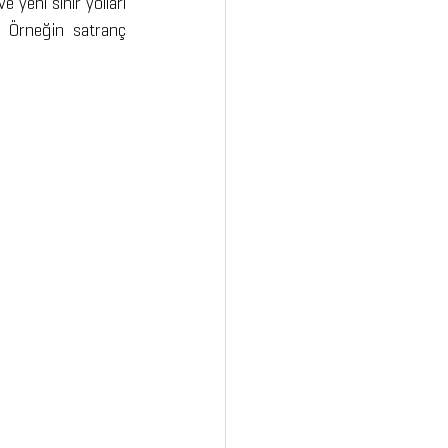
 yeni sinir yolları 
z. Örneğin satranç 