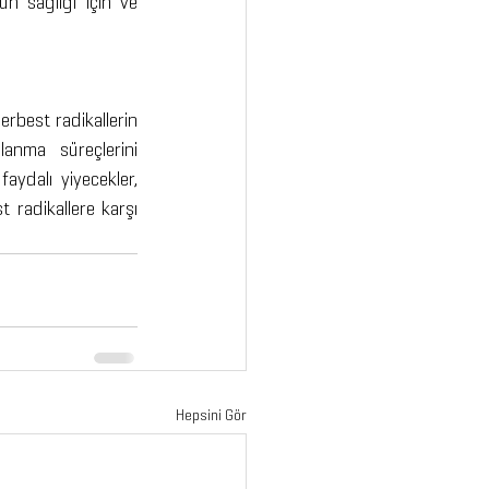
n sağlığı için ve 
rbest radikallerin 
anma süreçlerini 
ydalı yiyecekler, 
radikallere karşı 
Hepsini Gör