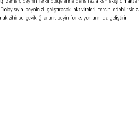
ığı zaman, beynin farklı bölgelerine daha fazla kan akışı olmakta ve
ayısıyla beyninizi çalıştıracak aktiviteleri tercih edebilirsini
zihinsel çevikliği artırır, beyin fonksiyonlarını da geliştirir.