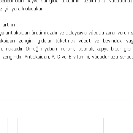
ca sebebi olan hayvansal gıda tüketimini azaltmanız, vücudunuzu
için yararlı olacaktır.
 artırın
 antioksidan üretimi azalır ve dolayısıyla vücuda zarar veren se
tioksidan zengini gıdalar tüketmek vücut ve beyindeki yaşl
lmaktadır. Örneğin yaban mersini, ıspanak, kapya biber gibi fa
zengindir. Antioksidan, A, C ve E vitamini, vücudunuzu serbest 