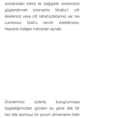
antioksidan etkisi ile bağışıklık sisteminizi 
güçlendirmek isterseniz Vitality'i, cilt 
lekeleriniz veya cilt rahatsızlıklarınız var ise 
Luminous Gold'u tercih edebilirsiniz. 
Hepsinin kolajen miktarları aynıdır.
Ürünlerimizi sizlerle buluşturmaya 
başladığımızdan günden bu güne dek bir 
kez bile olumsuz bir yorum almamanın haklı 