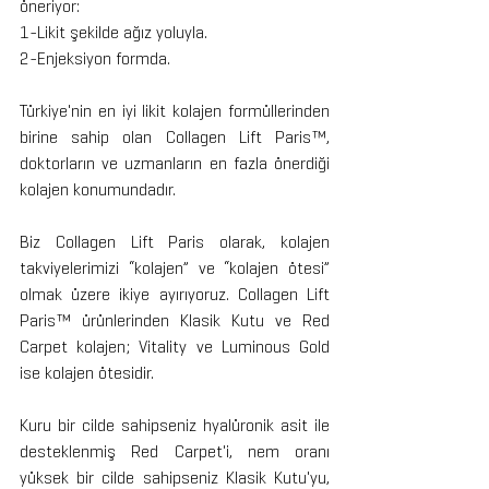
öneriyor:
1-Likit şekilde ağız yoluyla.
2-Enjeksiyon formda.
Türkiye'nin en iyi likit kolajen formüllerinden 
birine sahip olan Collagen Lift Paris™, 
doktorların ve uzmanların en fazla önerdiği 
kolajen konumundadır.
Biz Collagen Lift Paris olarak, kolajen 
takviyelerimizi “kolajen” ve “kolajen ötesi” 
olmak üzere ikiye ayırıyoruz. Collagen Lift 
Paris™ ürünlerinden Klasik Kutu ve Red 
Carpet kolajen; Vitality ve Luminous Gold 
ise kolajen ötesidir.
Kuru bir cilde sahipseniz hyalüronik asit ile 
desteklenmiş Red Carpet'i, nem oranı 
yüksek bir cilde sahipseniz Klasik Kutu'yu, 