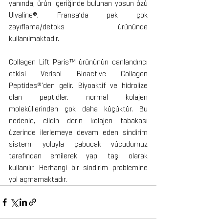
yanında, ürün içeriğinde bulunan yosun özü 
Ulvaline®, Fransa’da pek çok 
zayıflama/detoks ürününde 
kullanılmaktadır.
Collagen Lift Paris™ ürününün canlandırıcı 
etkisi Verisol Bioactive Collagen 
Peptides®’den gelir. Biyoaktif ve hidrolize 
olan peptidler, normal kolajen 
moleküllerinden çok daha küçüktür. Bu 
nedenle, cildin derin kolajen tabakası 
üzerinde ilerlemeye devam eden sindirim 
sistemi yoluyla çabucak vücudumuz 
tarafından emilerek yapı taşı olarak 
kullanılır. Herhangi bir sindirim problemine 
yol açmamaktadır.