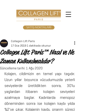
SATIŞ NOKTALARI
Collagen Lift Paris
17 Oca 2019
1 dakikada okunur
Collagen Lift Paris™ Nasıl ve Ne
Zaman Kullanılmalıdır?
Güncelleme tarihi:
1 Ağu 2020
Kolajen, cildimizin en temel yapı taşıdır. 
Uzun yıllar boyunca vücudumuzda yeterli 
seviyelerde üretildikten sonra, 30’lu 
yaşlardan itibaren kolajen seviyeleri 
azalmaya başlar. Kadınlarda menopoz 
döneminden sonra ise kolajen kaybı yılda 
%2’ye çıkar. Kolajenin kaybı, onarım süreci 