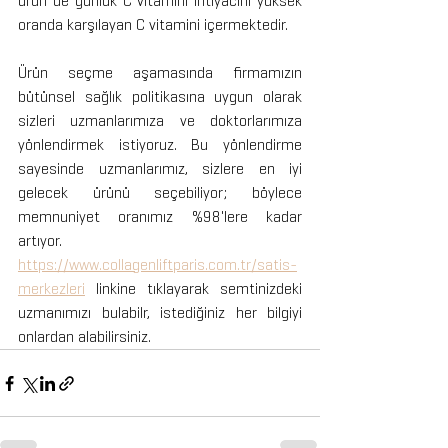
ürün de günlük C vitamini ihtiyacını yüksek 
oranda karşılayan C vitamini içermektedir.
Ürün seçme aşamasında firmamızın 
bütünsel sağlık politikasına uygun olarak 
sizleri uzmanlarımıza ve doktorlarımıza 
yönlendirmek istiyoruz. Bu yönlendirme 
sayesinde uzmanlarımız, sizlere en iyi 
gelecek ürünü seçebiliyor; böylece 
memnuniyet oranımız %98'lere kadar 
artıyor. 
https://www.collagenliftparis.com.tr/satis-
merkezleri
 linkine tıklayarak semtinizdeki 
uzmanımızı bulabilr, istediğiniz her bilgiyi 
onlardan alabilirsiniz. 