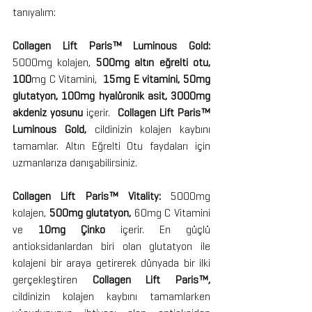
tanıyalım:
Collagen Lift Paris™ Luminous Gold:
5000mg kolajen, 
500mg altın eğrelti otu, 
100
mg C Vitamini,  
15mg E vitamini, 50mg 
glutatyon, 100mg hyalüronik asit, 3000mg 
akdeniz yosunu
 içerir.  
Collagen Lift Paris™ 
Luminous Gold, 
cildinizin kolajen kaybını 
tamamlar. Altın Eğrelti Otu faydaları için 
uzmanlarıza danışabilirsiniz. 
Collagen Lift Paris™ Vitality:
 5000mg 
kolajen, 
500mg glutatyon, 
60mg C Vitamini 
ve 
10mg Çinko
 içerir. En güçlü 
antioksidanlardan biri olan glutatyon ile 
kolajeni bir araya getirerek dünyada bir ilki 
gerçekleştiren 
Collagen Lift Paris™, 
cildinizin kolajen kaybını tamamlarken 