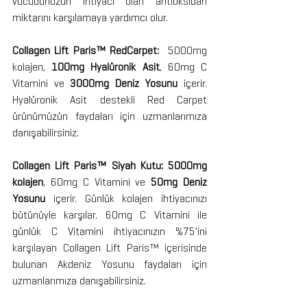
vücudunuzun ihtiyacı olan antioksidan 
miktarını karşılamaya yardımcı olur. 
Collagen Lift Paris™ RedCarpet: 
 5000mg 
kolajen, 
100mg Hyalüronik Asit
, 60mg C 
Vitamini ve 
3000mg Deniz Yosunu
 içerir. 
Hyalüronik Asit destekli Red Carpet 
ürünümüzün faydaları için uzmanlarımıza 
danışabilirsiniz. 
Collagen Lift Paris™ Siyah Kutu: 5000mg 
kolajen
, 60mg C Vitamini ve 
50mg Deniz 
Yosunu
 içerir. Günlük kolajen ihtiyacınızı 
bütünüyle karşılar. 60mg C Vitamini ile 
günlük C Vitamini ihtiyacınızın %75’ini 
karşılayan Collagen Lift Paris™ içerisinde 
bulunan Akdeniz Yosunu faydaları için 
uzmanlarımıza danışabilirsiniz.