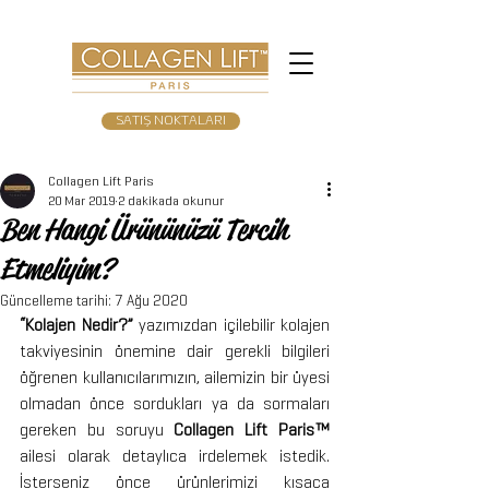
SATIŞ NOKTALARI
Collagen Lift Paris
20 Mar 2019
2 dakikada okunur
Ben Hangi Ürününüzü Tercih
Etmeliyim?
Güncelleme tarihi:
7 Ağu 2020
“Kolajen Nedir?” 
yazımızdan içilebilir kolajen 
takviyesinin önemine dair gerekli bilgileri 
öğrenen kullanıcılarımızın, ailemizin bir üyesi 
olmadan önce sordukları ya da sormaları 
gereken bu soruyu 
Collagen Lift Paris™
ailesi olarak detaylıca irdelemek istedik. 
İsterseniz önce ürünlerimizi kısaca 