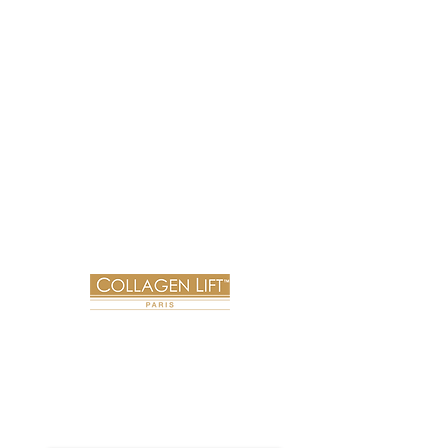
Özkanlar A.Ş. ekibi olarak Medikal-Esteik
sektörünün ve değerli müşterilerimizin bizden
beklentilerini çok iyi biliyoruz. Bu beklentilere
cevap vermek için sektörel deneyime sahip ve
konusunun uzmanı kadromuz ile hizmetinizdeyiz.