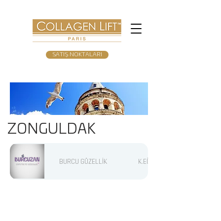
SATIŞ NOKTALARI
ZONGULDAK
BURCU GÜZELLİK
K.EĞRELİSİ