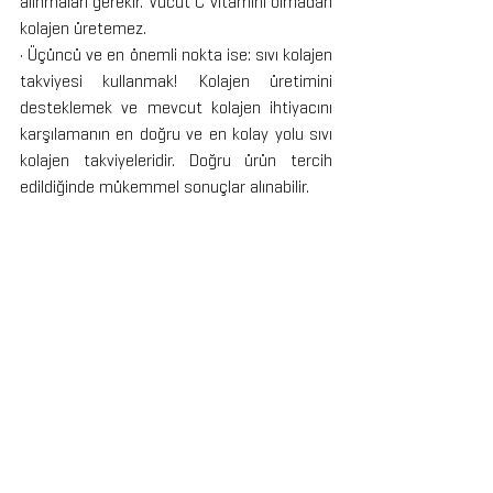
alınmaları gerekir. Vücut C vitamini olmadan 
kolajen üretemez. 
· Üçüncü ve en önemli nokta ise: sıvı kolajen 
takviyesi kullanmak! Kolajen üretimini 
desteklemek ve mevcut kolajen ihtiyacını 
karşılamanın en doğru ve en kolay yolu sıvı 
kolajen takviyeleridir. Doğru ürün tercih 
edildiğinde mükemmel sonuçlar alınabilir.