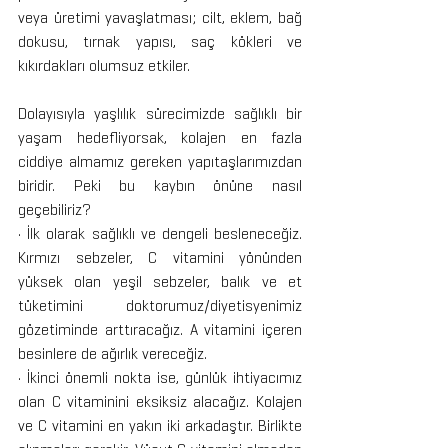
veya üretimi yavaşlatması; cilt, eklem, bağ 
dokusu, tırnak yapısı, saç kökleri ve 
kıkırdakları olumsuz etkiler. 
Dolayısıyla yaşlılık sürecimizde sağlıklı bir 
yaşam hedefliyorsak, kolajen en fazla 
ciddiye almamız gereken yapıtaşlarımızdan 
biridir. Peki bu kaybın önüne nasıl 
geçebiliriz? 
· İlk olarak sağlıklı ve dengeli besleneceğiz. 
Kırmızı sebzeler, C vitamini yönünden 
yüksek olan yeşil sebzeler, balık ve et 
tüketimini doktorumuz/diyetisyenimiz 
gözetiminde arttıracağız. A vitamini içeren 
besinlere de ağırlık vereceğiz.
· İkinci önemli nokta ise, günlük ihtiyacımız 
olan C vitaminini eksiksiz alacağız. Kolajen 
ve C vitamini en yakın iki arkadaştır. Birlikte 