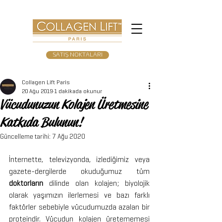
SATIŞ NOKTALARI
Collagen Lift Paris
20 Ağu 2019
1 dakikada okunur
Vücudunuzun Kolajen Üretmesine
Katkıda Bulunun!
Güncelleme tarihi:
7 Ağu 2020
İnternette, televizyonda, izlediğimiz veya 
gazete-dergilerde okuduğumuz tüm 
doktorların
 dilinde olan kolajen; biyolojik 
olarak yaşımızın ilerlemesi ve bazı farklı 
faktörler sebebiyle vücudumuzda azalan bir 
proteindir. Vücudun kolajen üretememesi 